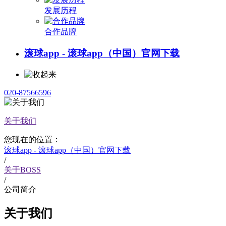
发展历程
合作品牌
滚球app - 滚球app（中国）官网下载
020-87566596
关于我们
您现在的位置：
滚球app - 滚球app（中国）官网下载
/
关于BOSS
/
公司简介
关于我们