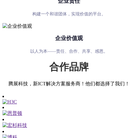
企业责任
构建一个和谐团体，实现价值的平台。
企业价值观
以人为本——责任、合作、共享、感恩。
合作品牌
腾展科技，新ICT解决方案服务商！他们都选择了我们！