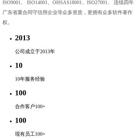
ISO9001、 ISO14001、OHSAS18001、ISO27001、 连续四年
广东省重合同守信用企业等众多资质，更拥有众多软件著作
权。
2013
公司成立于2013年
10
10年服务经验
100
合作客户100+
100
现有员工100+