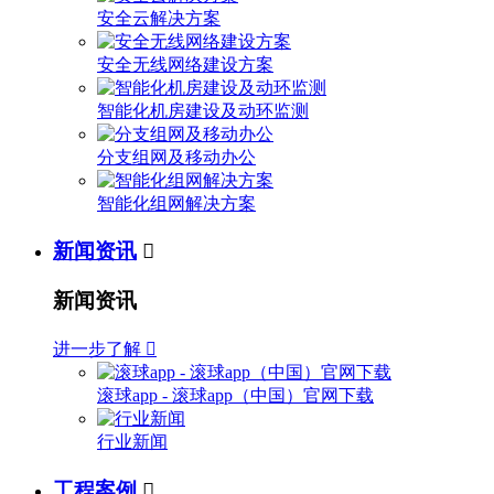
安全云解决方案
安全无线网络建设方案
智能化机房建设及动环监测
分支组网及移动办公
智能化组网解决方案
新闻资讯

新闻资讯
进一步了解

滚球app - 滚球app（中国）官网下载
行业新闻
工程案例
