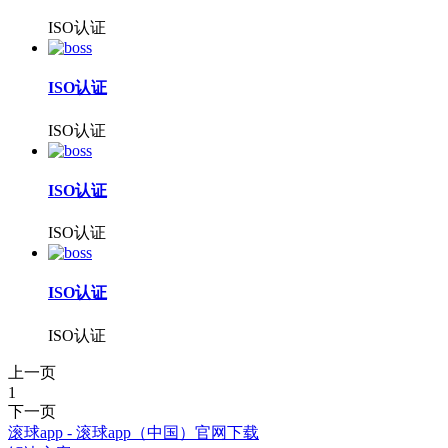
ISO认证
ISO认证
ISO认证
ISO认证
ISO认证
ISO认证
ISO认证
上一页
1
下一页
滚球app - 滚球app（中国）官网下载