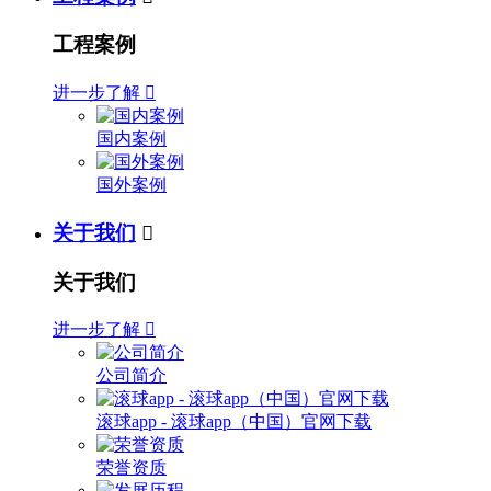
工程案例
进一步了解

国内案例
国外案例
关于我们

关于我们
进一步了解

公司简介
滚球app - 滚球app（中国）官网下载
荣誉资质