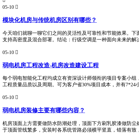

05-10

模块化机房与传统机房区别有哪些？
今天咱们就聊一聊它们之间的灵活性及可靠性和节能效果。下
支持高密度及混合部署。结论：行级空调是一种面向未来的解决
05-10

弱电机房工程改造-机房改造建设工程
每个弱电智能化工程均成立有资深设计师领衔的项目专案小组，
工程质量品质以及周期。可为客户省30%项目成本，并有7*2
05-10

弱电机房装修主要有哪些内容？
机房顶面上方需要做防水防潮处理，顶面下方刷乳胶漆做防尘
于顶面管线繁多，安装时各系统管路必须横平竖直，错落有致