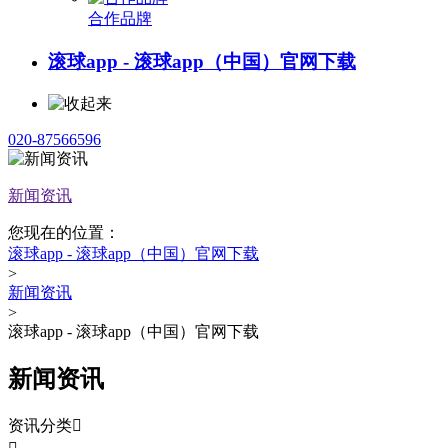
合作品牌
滚球app - 滚球app（中国）官网下载
020-87566596
新闻资讯
您现在的位置：
滚球app - 滚球app（中国）官网下载
>
新闻资讯
>
滚球app - 滚球app（中国）官网下载
新闻资讯
资讯分类
