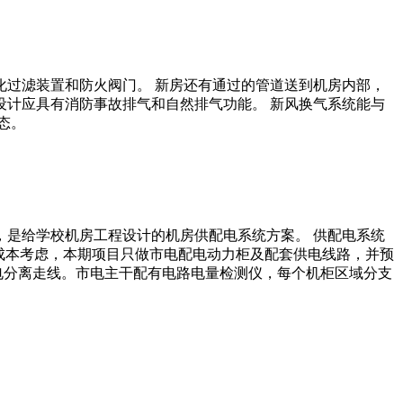
过滤装置和防火阀门。 新房还有通过的管道送到机房内部，
设计应具有消防事故排气和自然排气功能。 新风换气系统能与
态。
是给学校机房工程设计的机房供配电系统方案。 供配电系统
成本考虑，本期项目只做市电配电动力柜及配套供电线路，并预
电分离走线。市电主干配有电路电量检测仪，每个机柜区域分支