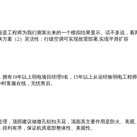
面是工程师为我们测算出来的一个模拟结果显示。话不多说，看
方案（2）灵活性：行级空调可实现按需部署,实现平滑扩容
拥有10年以上弱电项目经理9名，15年以上从业经验弱电工程
4小时客服在线，无忧售后。
处理，顶部建议做微孔铝扣天花，顶面其主要作用是防火、美观
，排列有序，保证机房底部整体性、美观性。