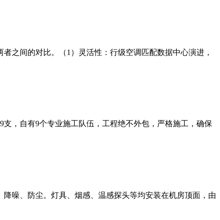
两者之间的对比。（1）灵活性：行级空调匹配数据中心演进，
师9支，自有9个专业施工队伍，工程绝不外包，严格施工，确保
、降噪、防尘。灯具、烟感、温感探头等均安装在机房顶面，由